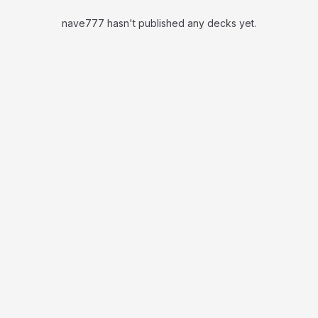
nave777 hasn't published any decks yet.