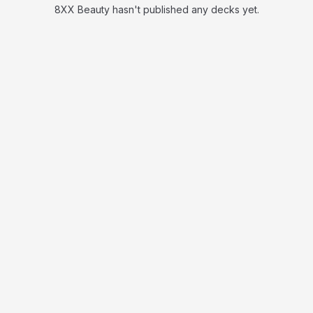
8XX Beauty hasn't published any decks yet.