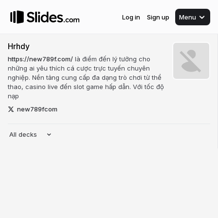
Log in
Sign up
Menu
Hrhdy
https://new789f.com/
là điểm đến lý tưởng cho
những ai yêu thích cá cược trực tuyến chuyên
nghiệp. Nền tảng cung cấp đa dạng trò chơi từ thể
thao, casino live đến slot game hấp dẫn. Với tốc độ
nạp
new789fcom
All decks