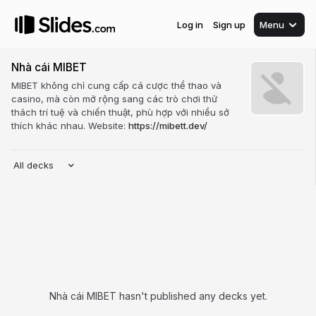
Log in
Sign up
Menu
Nhà cái MIBET
MIBET không chỉ cung cấp cá cược thể thao và
casino, mà còn mở rộng sang các trò chơi thử
thách trí tuệ và chiến thuật, phù hợp với nhiều sở
thích khác nhau. Website:
https://mibett.dev/
All decks
Nhà cái MIBET hasn't published any decks yet.