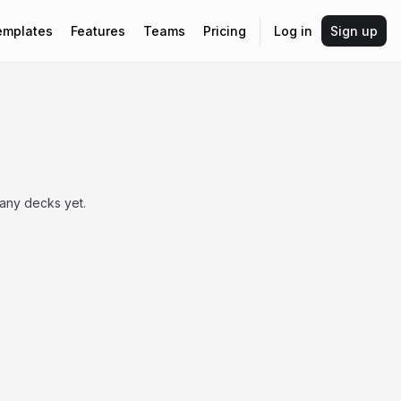
emplates
Features
Teams
Pricing
Log in
Sign up
any decks yet.