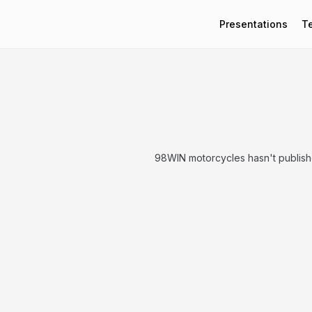
Presentations
T
98WIN motorcycles hasn't publish