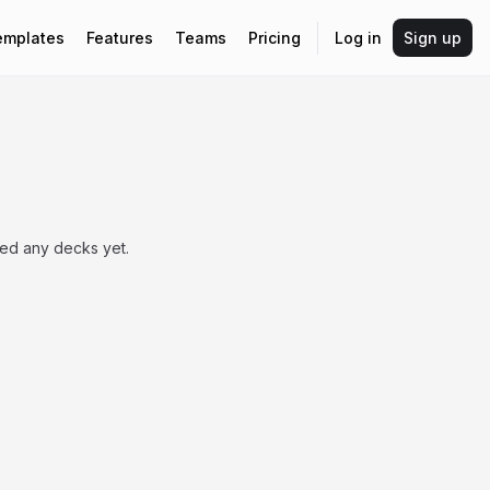
emplates
Features
Teams
Pricing
Log in
Sign up
ed any decks yet.