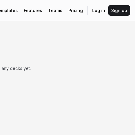
emplates
Features
Teams
Pricing
Log in
Sign up
 any decks yet.