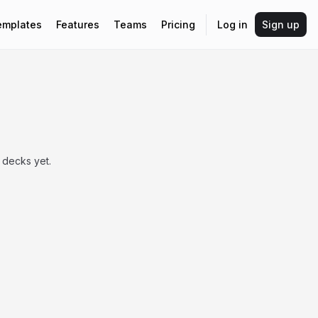
emplates
Features
Teams
Pricing
Log in
Sign up
 decks yet.