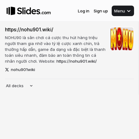
Log in
Sign up
Menu
https://nohu901.wiki/
NOHU90 là sân chơi cá cược thu hút hàng triệu
người tham gia nhờ vào tỷ lệ cược xanh chín, trả
thưởng hấp dẫn, game đa dạng và đặc biệt là thanh
toán siêu nhanh, đảm bảo an toàn thông tin cá
nhân người chơi. Website:
https://nohu901.wiki/
nohu901wiki
All decks