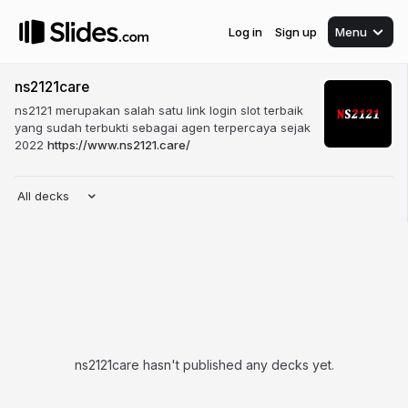
Log in
Sign up
Menu
ns2121care
ns2121 merupakan salah satu link login slot terbaik
yang sudah terbukti sebagai agen terpercaya sejak
2022
https://www.ns2121.care/
All decks
ns2121care hasn't published any decks yet.