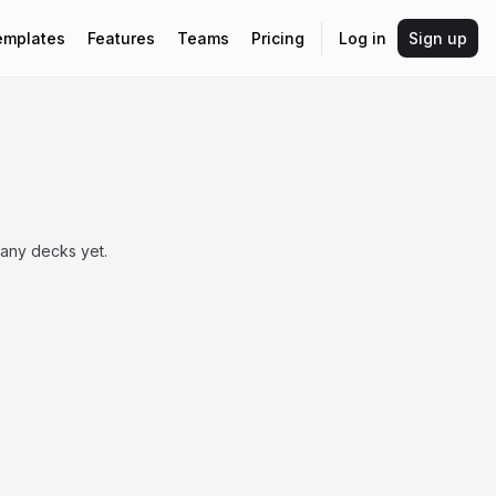
emplates
Features
Teams
Pricing
Log in
Sign up
any decks yet.