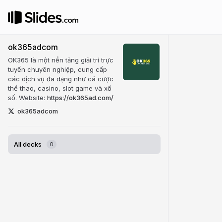
ok365adcom
OK365 là một nền tảng giải trí trực
tuyến chuyên nghiệp, cung cấp
các dịch vụ đa dạng như cá cược
thể thao, casino, slot game và xổ
số. Website:
https://ok365ad.com/
ok365adcom
All decks
0