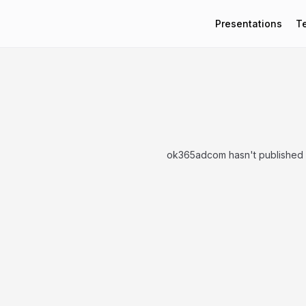
Presentations
T
ok365adcom hasn't published 