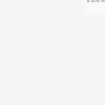
Jan 06, 2