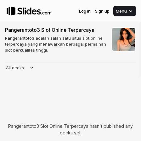
Log in
Sign up
Menu
Pangerantoto3 Slot Online Terpercaya
Pangerantoto3
adalah salah satu situs slot online
terpercaya yang menawarkan berbagai permainan
slot berkualitas tinggi.
All decks
Pangerantoto3 Slot Online Terpercaya hasn't published any
decks yet.