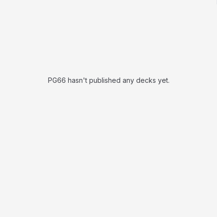
PG66 hasn't published any decks yet.