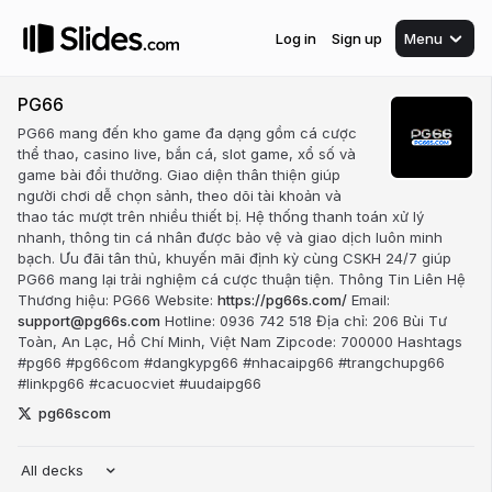
Log in
Sign up
Menu
PG66
PG66 mang đến kho game đa dạng gồm cá cược
thể thao, casino live, bắn cá, slot game, xổ số và
game bài đổi thưởng. Giao diện thân thiện giúp
người chơi dễ chọn sảnh, theo dõi tài khoản và
thao tác mượt trên nhiều thiết bị. Hệ thống thanh toán xử lý
nhanh, thông tin cá nhân được bảo vệ và giao dịch luôn minh
bạch. Ưu đãi tân thủ, khuyến mãi định kỳ cùng CSKH 24/7 giúp
PG66 mang lại trải nghiệm cá cược thuận tiện. Thông Tin Liên Hệ
Thương hiệu: PG66 Website:
https://pg66s.com/
Email:
support@pg66s.com
Hotline: 0936 742 518 Địa chỉ: 206 Bùi Tư
Toàn, An Lạc, Hồ Chí Minh, Việt Nam Zipcode: 700000 Hashtags
#pg66 #pg66com #dangkypg66 #nhacaipg66 #trangchupg66
#linkpg66 #cacuocviet #uudaipg66
pg66scom
All decks