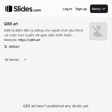
Log in
Sign up
Menu
Q88 art
Q88 là điểm đến lý tưởng cho người chơi yêu thích
cá cược trực tuyến với giao diện thân thiện,
Website:
https://q88.art
Q88art
All decks
Q88 art hasn't published any decks yet.