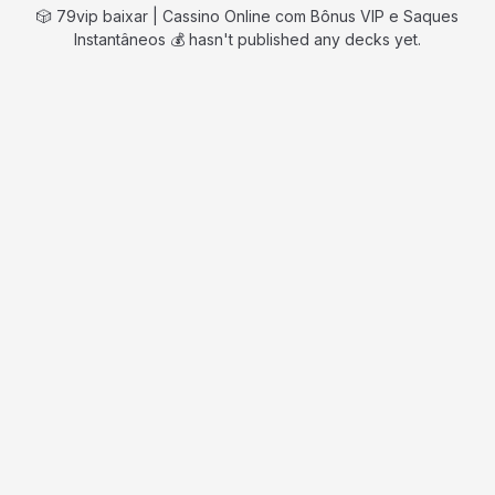
🎲 79vip baixar | Cassino Online com Bônus VIP e Saques
Instantâneos 💰 hasn't published any decks yet.