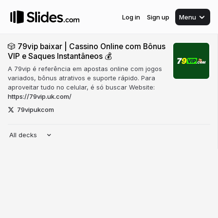
Log in
Sign up
Menu
🎲 79vip baixar | Cassino Online com Bônus
VIP e Saques Instantâneos 💰
A 79vip é referência em apostas online com jogos
variados, bônus atrativos e suporte rápido. Para
aproveitar tudo no celular, é só buscar Website:
https://79vip.uk.com/
79vipukcom
All decks