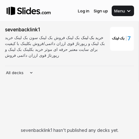
Log in
Sign up
Menu
sevenbacklink1
خرید بک لینک
بک لینک فروش بک لینک سون بک لینک خرید
بک لینک و رپورتاژ قوی ارزان دائمی/فروش بکلینک با کیفیت
برای سایت معتبر حرفه ای موثر خرید بکلینک بک لینک و
رپورتاژ قوی ارزان دائمی فروش
All decks
sevenbacklink1 hasn't published any decks yet.