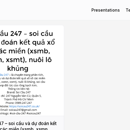
Presentations
T
7 – soi cầu và dự đoán kết
 các miền (xsmb, xsmn,