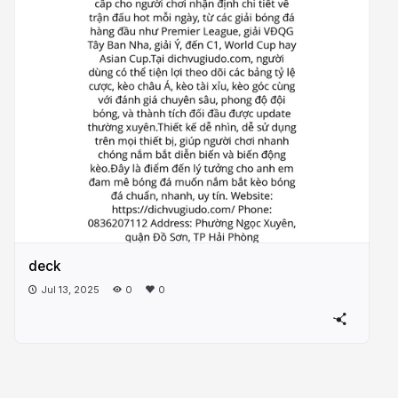
deck
Jul 13, 2025
0
0