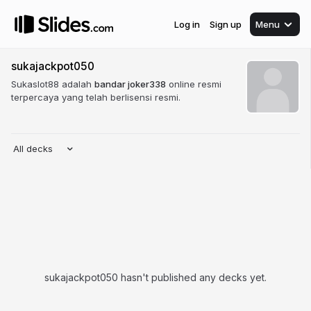
Log in
Sign up
Menu
sukajackpot050
Sukaslot88 adalah
bandar joker338
online resmi
terpercaya yang telah berlisensi resmi.
All decks
sukajackpot050 hasn't published any decks yet.