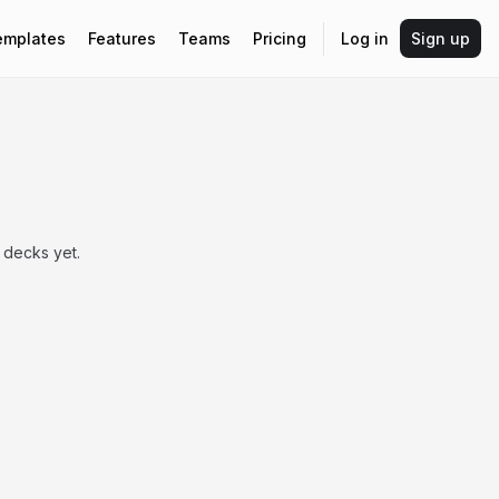
emplates
Features
Teams
Pricing
Log in
Sign up
 decks yet.