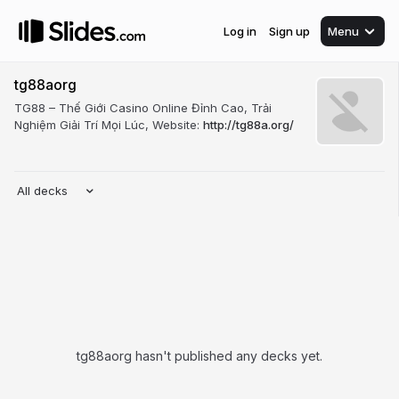
Log in
Sign up
Menu
tg88aorg
TG88 – Thế Giới Casino Online Đỉnh Cao, Trải
Nghiệm Giải Trí Mọi Lúc, Website:
http://tg88a.org/
All decks
tg88aorg hasn't published any decks yet.