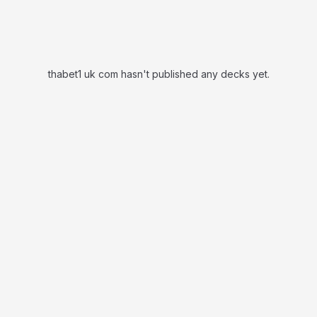
thabet1 uk com hasn't published any decks yet.