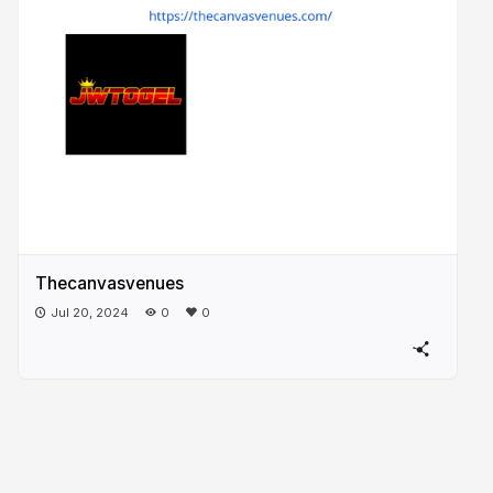
Thecanvasvenues
Jul 20, 2024
0
0