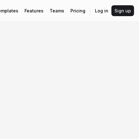
emplates
Features
Teams
Pricing
Log in
Sign up