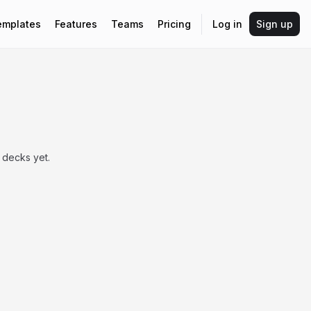
emplates
Features
Teams
Pricing
Log in
Sign up
 decks yet.