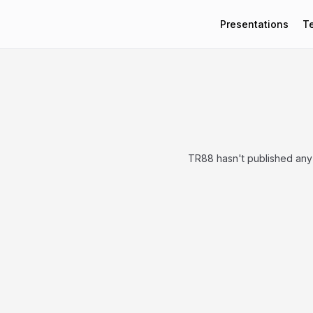
Presentations
T
TR88 hasn't published any