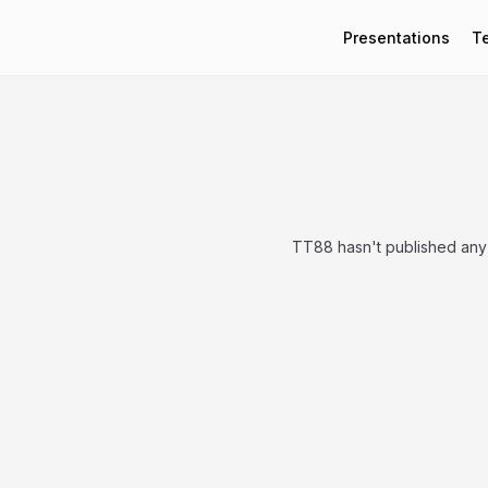
Presentations
T
TT88 hasn't published any