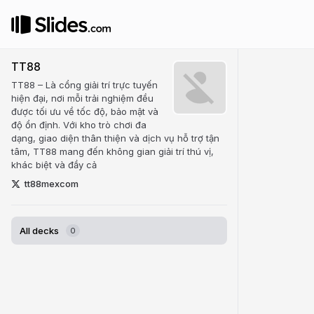
TT88
TT88 – Là cổng giải trí trực tuyến
hiện đại, nơi mỗi trải nghiệm đều
được tối ưu về tốc độ, bảo mật và
độ ổn định. Với kho trò chơi đa
dạng, giao diện thân thiện và dịch vụ hỗ trợ tận
tâm, TT88 mang đến không gian giải trí thú vị,
khác biệt và đầy cả
tt88mexcom
All decks
0