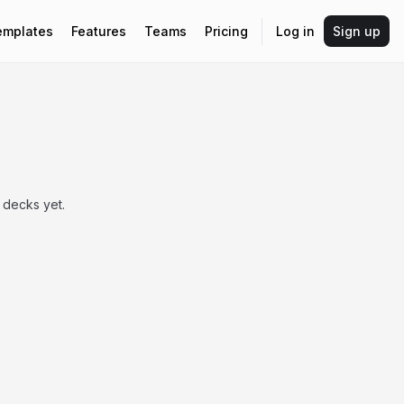
emplates
Features
Teams
Pricing
Log in
Sign up
 decks yet.