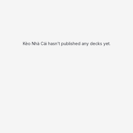
Kèo Nhà Cái hasn't published any decks yet.