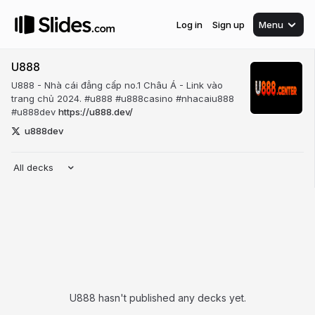
Log in
Sign up
Menu
U888
U888 - Nhà cái đẳng cấp no.1 Châu Á - Link vào
trang chủ 2024. #u888 #u888casino #nhacaiu888
#u888dev
https://u888.dev/
u888dev
All decks
U888 hasn't published any decks yet.