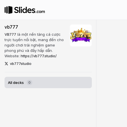
vb777
VB777
là một nền tảng cá cược
trực tuyến nổi bật, mang đến cho
người chơi trải nghiệm game
phong phú và đầy hấp dẫn.
Website:
https://vb777.studio/
vb777studio
All decks
0