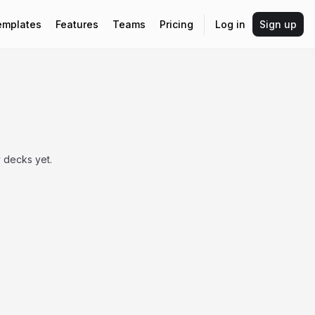
emplates
Features
Teams
Pricing
Log in
Sign up
 decks yet.