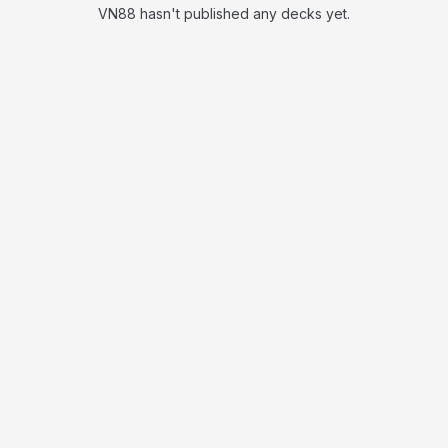
VN88 hasn't published any decks yet.