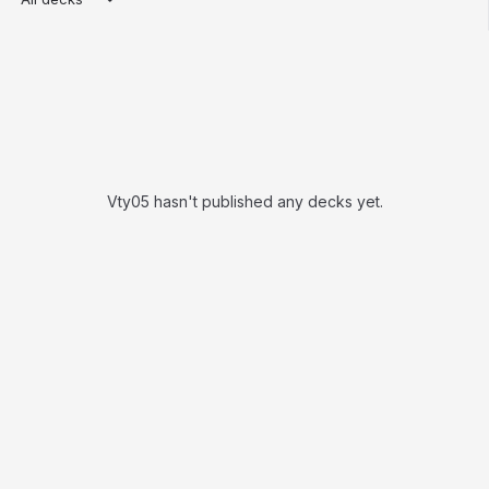
Vty05 hasn't published any decks yet.