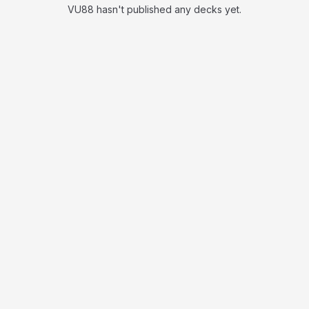
VU88 hasn't published any decks yet.