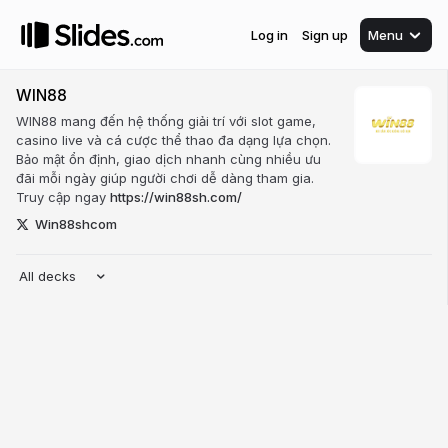
Log in
Sign up
Menu
WIN88
WIN88 mang đến hệ thống giải trí với slot game,
casino live và cá cược thể thao đa dạng lựa chọn.
Bảo mật ổn định, giao dịch nhanh cùng nhiều ưu
đãi mỗi ngày giúp người chơi dễ dàng tham gia.
Truy cập ngay
https://win88sh.com/
Win88shcom
All decks