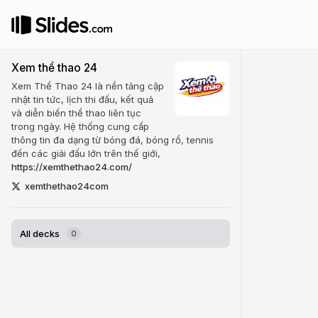
Xem thể thao 24
Xem Thể Thao 24 là nền tảng cập
nhật tin tức, lịch thi đấu, kết quả
và diễn biến thể thao liên tục
trong ngày. Hệ thống cung cấp
thông tin đa dạng từ bóng đá, bóng rổ, tennis
đến các giải đấu lớn trên thế giới,
https://xemthethao24.com/
xemthethao24com
All decks
0