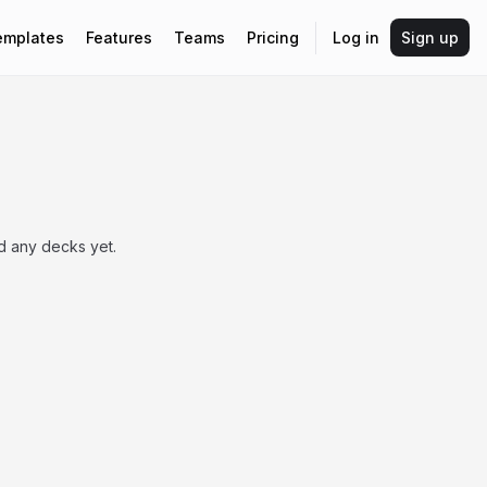
emplates
Features
Teams
Pricing
Log in
Sign up
d any decks yet.