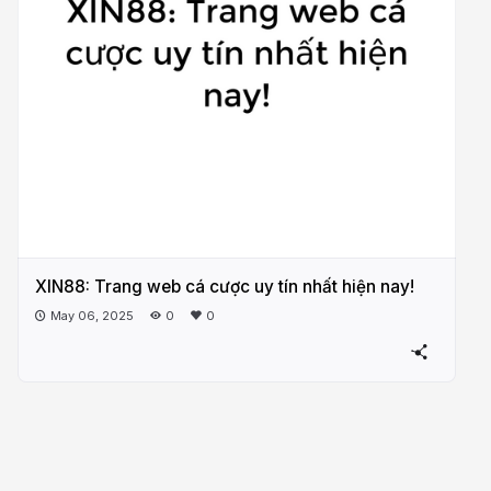
XIN88: Trang web cá cược uy tín nhất hiện nay!
May 06, 2025
0
0