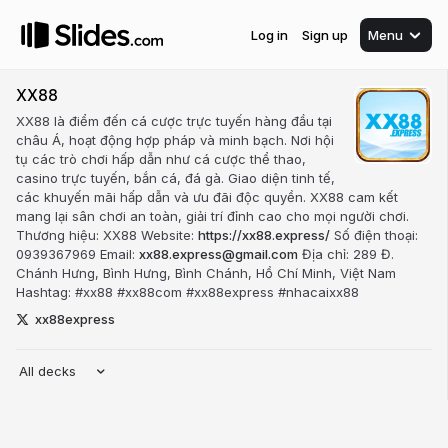
Log in
Sign up
Menu
XX88
XX88 là điểm đến cá cược trực tuyến hàng đầu tại
châu Á, hoạt động hợp pháp và minh bạch. Nơi hội
tụ các trò chơi hấp dẫn như cá cược thể thao,
casino trực tuyến, bắn cá, đá gà. Giao diện tinh tế,
các khuyến mãi hấp dẫn và ưu đãi độc quyền. XX88 cam kết
mang lại sân chơi an toàn, giải trí đỉnh cao cho mọi người chơi.
Thương hiệu: XX88 Website:
https://xx88.express/
Số điện thoại:
0939367969 Email:
xx88.express@gmail.com
Địa chỉ: 289 Đ.
Chánh Hưng, Bình Hưng, Bình Chánh, Hồ Chí Minh, Việt Nam
Hashtag: #xx88 #xx88com #xx88express #nhacaixx88
xx88express
All decks