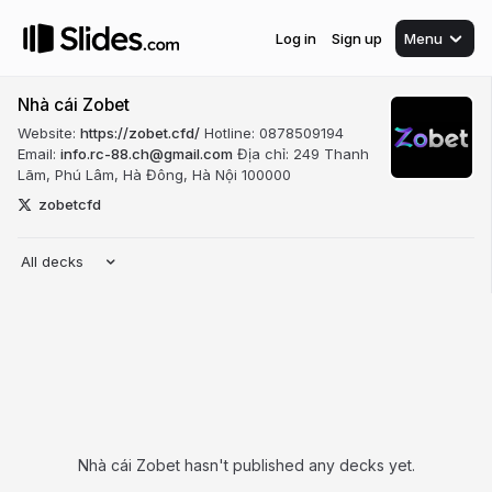
Log in
Sign up
Menu
Nhà cái Zobet
Website:
https://zobet.cfd/
Hotline: 0878509194
Email:
info.rc-88.ch@gmail.com
Địa chỉ: 249 Thanh
Lãm, Phú Lâm, Hà Đông, Hà Nội 100000
zobetcfd
All decks
Nhà cái Zobet hasn't published any decks yet.