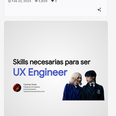
Feb 22, 2024
5,809
0