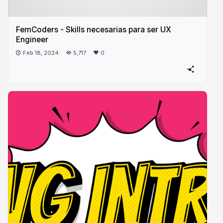
FemCoders - Skills necesarias para ser UX
Engineer
Feb 18, 2024
5,717
0