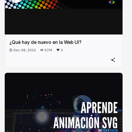
¿Qué hay de nuevo en la Web UI?
Dec 08, 2023
5,174
3