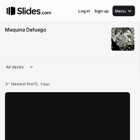
Log in
Sign up
Menu
Maquina Defuego
All decks
Newest first