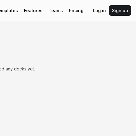
emplates
Features
Teams
Pricing
Log in
Sign up
hed any decks yet.