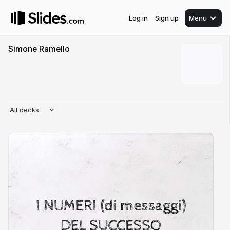
Log in
Sign up
Menu
Simone Ramello
All decks