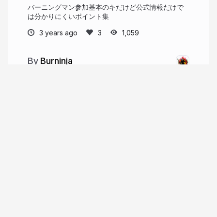
バーニングマン参加基本のキだけど公式情報だけで
は分かりにくいポイント集
3 years ago
1,059
Burninja
Japan regional / Burning man regional
network
burninja.info
burninja
More from
Burninja