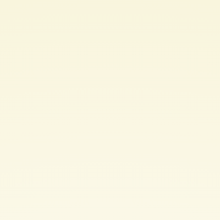
く
為
に.
見
て
お
い
た
方
が
良
い
ス
ラ
イ