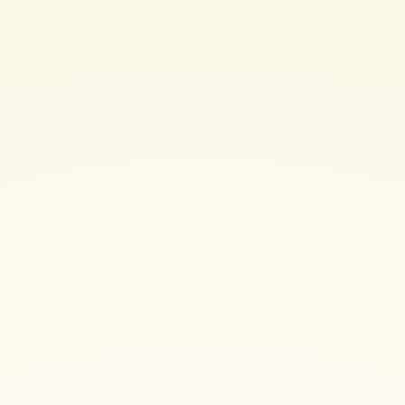
ド
2023
年
版
第
1
弾.