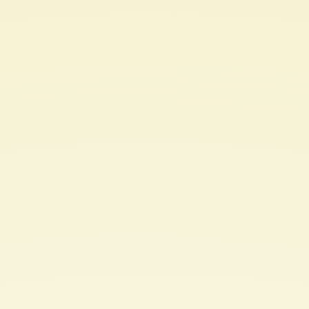
SURVIVAL
IN
THE
DUST.
バ
ー
ニ
ン
グ
マ
ン
を
生
き
抜