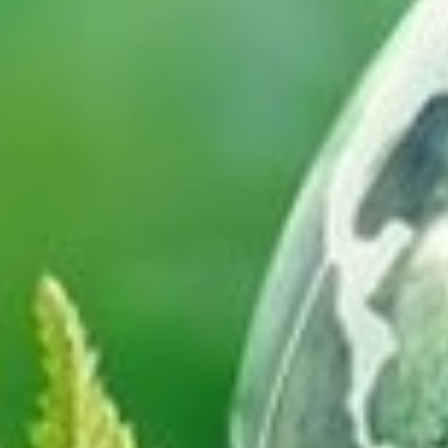
Romuald
LeadDev
- Numérique Responsable
- Performance
- Eco-conception
- Inclusion & Accessibilité
- Qualité (
)
éthique, sécurité…
Bluesky :
docroms.com
- Ecologie
(link : 100ko)