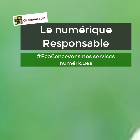
@docroms.com
Le numérique
Responsable
#EcoConcevons nos services
numériques