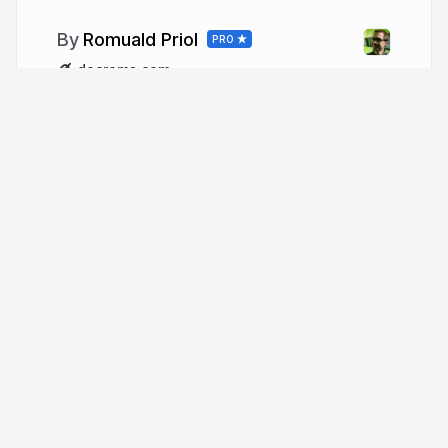
Romuald Priol
PRO
docroms.com
More from
Romuald Priol