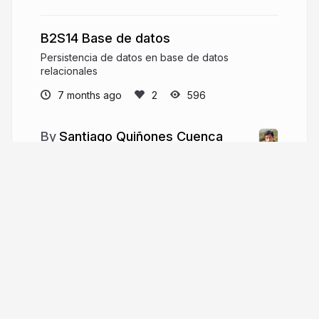
B2S14 Base de datos
Persistencia de datos en base de datos
relacionales
7 months ago
596
Santiago Quiñones Cuenca
Software Developer and Educator, Master in
Software Engineering, Research UTPL {Loja,
Ecuador} Repositories:
http://github.com/lsantiago
lsquinones
More from
Santiago Quiñones