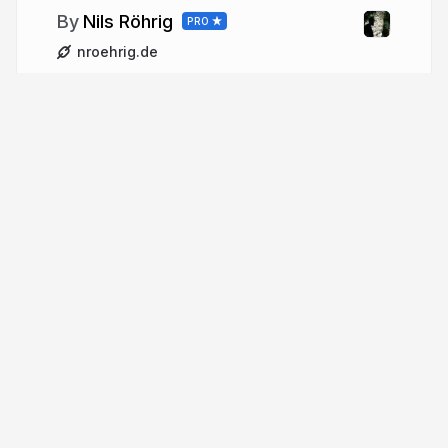
Nils Röhrig
PRO
nroehrig.de
More from
Nils Röhrig