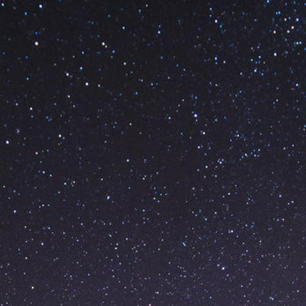
INTERNET
DAS
COISAS.
QUE
LINGUA
FALAM
E
DO
QUE
SE
ALIMENTAM.
@ALVAROVIEBRANTZ
//
AVIEBRANTZ.COM.BR.