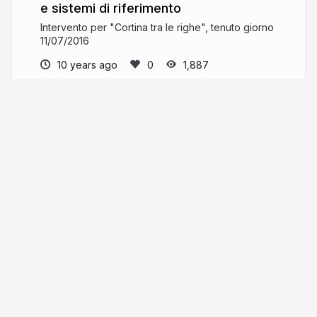
e sistemi di riferimento
Intervento per "Cortina tra le righe", tenuto giorno
11/07/2016
10 years ago
1,887
andreaborruso
More from
andreaborruso