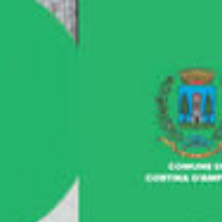
Vuoi
diventare
un
GEOrnalista?
Andrea
Borruso.
@aborruso
|
aborruso@gmail.com.