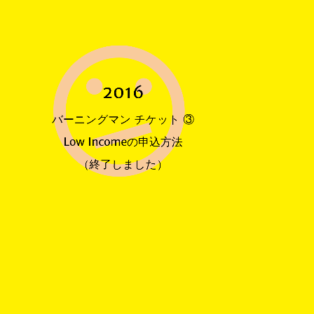
2016
バーニングマンのチケット
1枚390ドル〜1200ドルまで（低所得者割引190ドル）
からの販売のみ
公式チケットサイト
合計7万枚、
いずれもBurner Profilesでのアカウント登録、期間中に
申込みといった手順を踏んでからの先着順販売。
について。
Low Income Program（低所得割引）
バーニングマン チケット ③
で
「種類と発売時期」
ここは
その他のチケットについては
チェックしてください。
Low Incomeの申込方法
（終了しました）