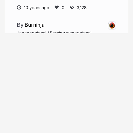
10 years ago
3,128
Burninja
Japan regional / Burning man regional
network
burninja.info
burninja
More from
Burninja